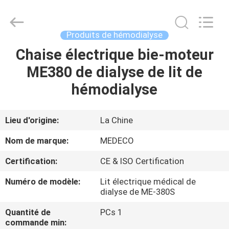
Medeco
Industry
Co.,
Ltd.
All
Produits de hémodialyse
Rights
Reserved.
Developed
Chaise électrique bie-moteur
MAISON
by
ECER
ME380 de dialyse de lit de
PRODUITS
hémodialyse
AU
Lieu d'origine:
La Chine
SUJET
Nom de marque:
MEDECO
DE
Certification:
CE & ISO Certification
NOUS
Numéro de modèle:
Lit électrique médical de
dialyse de ME-380S
VISITE
Quantité de
PCs 1
D'USINE
commande min: