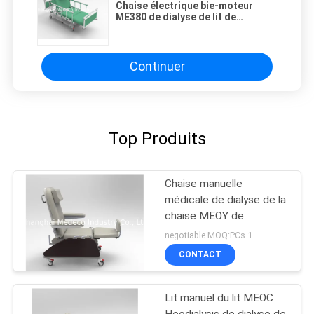
Chaise électrique bie-moteur
ME380 de dialyse de lit de
hémodialyse
Continuer
Top Produits
Chaise manuelle
médicale de dialyse de la
chaise MEOY de
hémodialyse d'hôpital
negotiable MOQ:PCs 1
CONTACT
Lit manuel du lit MEOC
Heodialysis de dialyse de