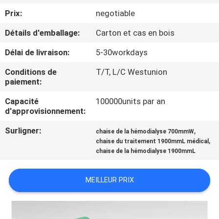
Prix:
negotiable
CONTRÔLE
Détails d'emballage:
Carton et cas en bois
DE
Délai de livraison:
5-30workdays
QUALITÉ
Conditions de
T/T, L/C Westunion
paiement:
CONTACTEZ-
Capacité
100000units par an
NOUS
d'approvisionnement:
Surligner:
,
chaise de la hémodialyse 700mmW
NOUVELLES
,
chaise du traitement 1900mmL médical
chaise de la hémodialyse 1900mmL
CAS
MEILLEUR PRIX
PLAN
DU