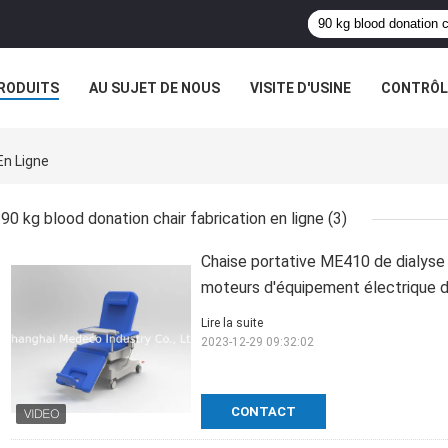
RODUITS
AU SUJET DE NOUS
VISITE D'USINE
CONTRÔLE
En Ligne
90 kg blood donation chair fabrication en ligne
(3)
Chaise portative ME410 de dialyse
moteurs d'équipement électrique 
Lire la suite
2023-12-29 09:32:02
CONTACT