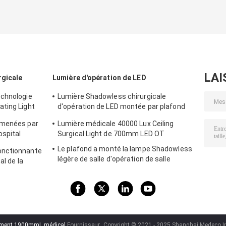
LAI
rgicale
Lumière d'opération de LED
echnologie
Lumière Shadowless chirurgicale
ting Light
d'opération de LED montée par plafond
0000 double
160000 lux
 menées par
Lumière médicale 40000 Lux Ceiling
ospital
Surgical Light de 700mm LED OT
Le plafond a monté la lampe Shadowless
onctionnante
légère de salle d'opération de salle
al de la
d'opération de 16000 lux LED
tement 1900mmL médical
Fournisseur.
Copyright © 2021 - 2025 Shanghai Medeco Ind