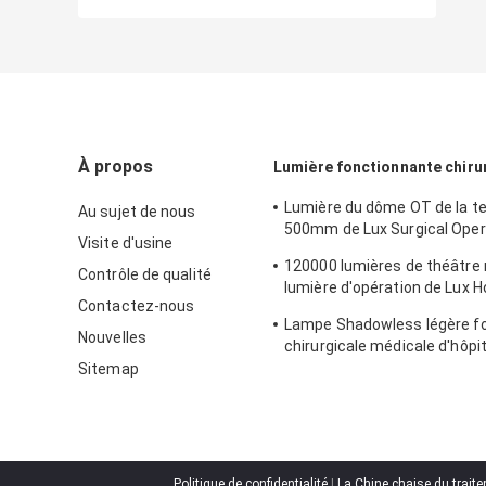
À propos
Lumière fonctionnante chiru
Lumière du dôme OT de la t
Au sujet de nous
500mm de Lux Surgical Opera
Visite d'usine
Union du matériel médical 4
120000 lumières de théâtre
Contrôle de qualité
lumière d'opération de Lux H
Contactez-nous
Surgical OT ISO13485
Lampe Shadowless légère f
Nouvelles
chirurgicale médicale d'hôpit
thérapie 650mm
Sitemap
Politique de confidentialité
|
La Chine chaise du trai