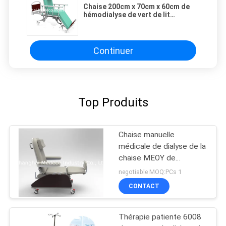
Chaise 200cm x 70cm x 60cm de
hémodialyse de vert de lit
d'hôpital
Continuer
Top Produits
Chaise manuelle
médicale de dialyse de la
chaise MEOY de
hémodialyse d'hôpital
negotiable MOQ:PCs 1
CONTACT
Thérapie patiente 6008