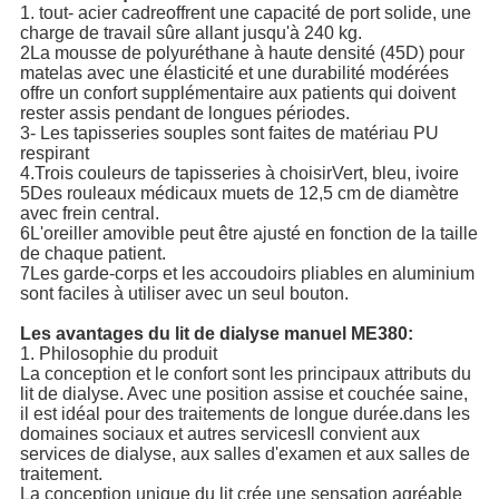
1. tout- acier cadre
offrent une capacité de port solide, une
charge de travail sûre allant jusqu'à 240 kg.
2La mousse de polyuréthane à haute densité (45D) pour
matelas avec une élasticité et une durabilité modérées
offre un confort supplémentaire aux patients qui doivent
rester assis pendant de longues périodes.
3- Les tapisseries souples sont faites de matériau PU
respirant
4.Trois couleurs de tapisseries à choisir
Vert, bleu, ivoire
5Des rouleaux médicaux muets de 12,5 cm de diamètre
avec frein central.
6L'oreiller amovible peut être ajusté en fonction de la taille
de chaque patient.
7Les garde-corps et les accoudoirs pliables en aluminium
sont faciles à utiliser avec un seul bouton.
Les avantages du lit de dialyse manuel ME380:
1. Philosophie du produit
La conception et le confort sont les principaux attributs du
lit de dialyse. Avec une position assise et couchée saine,
il est idéal pour des traitements de longue durée.dans les
domaines sociaux et autres servicesIl convient aux
services de dialyse, aux salles d'examen et aux salles de
traitement.
La conception unique du lit crée une sensation agréable