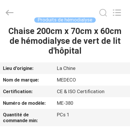
Medeco
Industry
Co.,
Ltd.
All
Produits de hémodialyse
Rights
Reserved.
Developed
Chaise 200cm x 70cm x 60cm
MAISON
by
ECER
de hémodialyse de vert de lit
PRODUITS
d'hôpital
AU
Lieu d'origine:
La Chine
SUJET
Nom de marque:
MEDECO
DE
Certification:
CE & ISO Certification
NOUS
Numéro de modèle:
ME-380
VISITE
Quantité de
PCs 1
commande min:
D'USINE