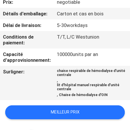
Prix:
negotiable
CONTRÔLE
Détails d'emballage:
Carton et cas en bois
DE
Délai de livraison:
5-30workdays
QUALITÉ
Conditions de
T/T, L/C Westunion
paiement:
CONTACTEZ-
Capacité
100000units par an
d'approvisionnement:
NOUS
Surligner:
chaise respirable de hémodialyse d'unité
centrale
NOUVELLES
,
lit d'hôpital manuel respirable d'unité
centrale
,
Chaise de hémodialyse d'OIN
CAS
MEILLEUR PRIX
PLAN
DU