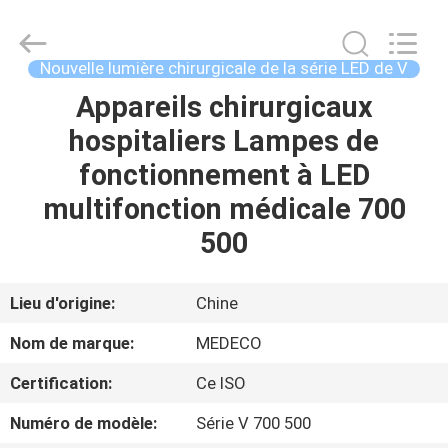
2026
Shanghai
Medeco
Industry
Co.,
Nouvelle lumière chirurgicale de la série LED de V
Ltd.
All
Rights
Appareils chirurgicaux
MAISON
Reserved.
Developed
hospitaliers Lampes de
by
ECER
PRODUITS
fonctionnement à LED
multifonction médicale 700
AU
500
SUJET
DE
Lieu d'origine:
Chine
NOUS
Nom de marque:
MEDECO
Certification:
Ce ISO
VISITE
Numéro de modèle:
Série V 700 500
D'USINE