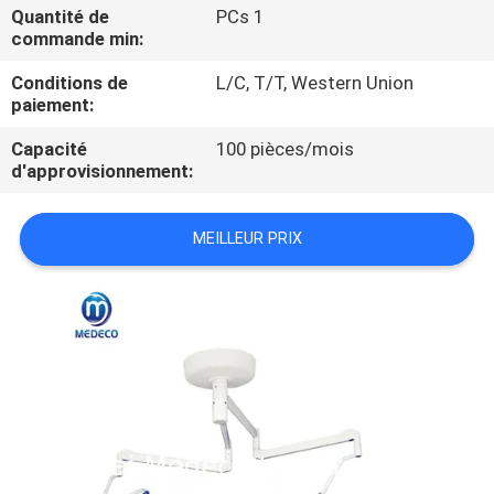
Quantité de
PCs 1
commande min:
CONTRÔLE
Conditions de
L/C, T/T, Western Union
DE
paiement:
QUALITÉ
Capacité
100 pièces/mois
d'approvisionnement:
CONTACTEZ-
NOUS
MEILLEUR PRIX
NOUVELLES
CAS
PLAN
DU