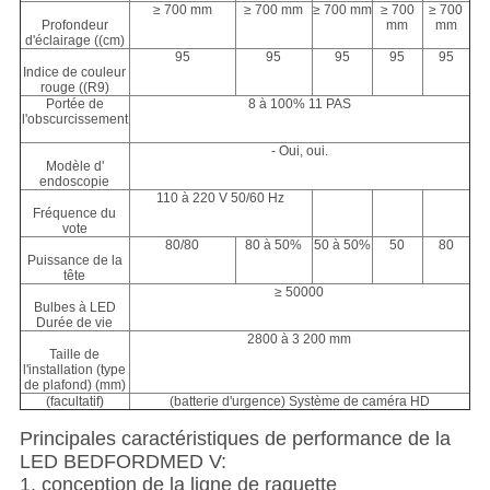
≥ 700 mm
≥ 700 mm
≥ 700 mm
≥ 700
≥ 700
Profondeur
mm
mm
d'éclairage ((cm)
95
95
95
95
95
Indice de couleur
rouge ((R9)
Portée de
8 à 100% 11 PAS
l'obscurcissement
- Oui, oui.
Modèle d'
endoscopie
110 à 220 V 50/60 Hz
Fréquence du
vote
80/80
80 à 50%
50 à 50%
50
80
Puissance de la
tête
≥ 50000
Bulbes à LED
Durée de vie
2800 à 3 200 mm
Taille de
l'installation (type
de plafond) (mm)
(facultatif)
(batterie d'urgence) Système de caméra HD
Principales caractéristiques de performance de la
LED BEDFORDMED V:
1. conception de la ligne de raquette