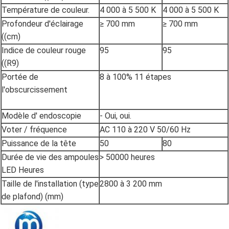
Température de couleur.
4 000 à 5 500 K
4 000 à 5 500 K
Profondeur d'éclairage
≥ 700 mm
≥ 700 mm
((cm)
Indice de couleur rouge
95
95
((R9)
Portée de
8 à 100% 11 étapes
l'obscurcissement
Modèle d' endoscopie
- Oui, oui.
Voter / fréquence
AC 110 à 220 V 50/60 Hz
Puissance de la tête
50
80
Durée de vie des ampoules
> 50000 heures
LED Heures
Taille de l'installation (type
2800 à 3 200 mm
de plafond) (mm)