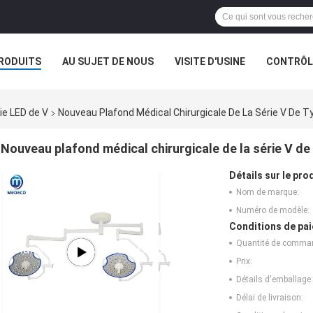
RODUITS
AU SUJET DE NOUS
VISITE D'USINE
CONTRÔLE
rie LED de V
Nouveau Plafond Médical Chirurgicale De La Série V De
Nouveau plafond médical chirurgicale de la série V d
Détails sur le prod
Nom de marque:
Numéro de modèle:
Conditions de pai
Quantité de comma
Prix:
Détails d'emballage:
Délai de livraison: