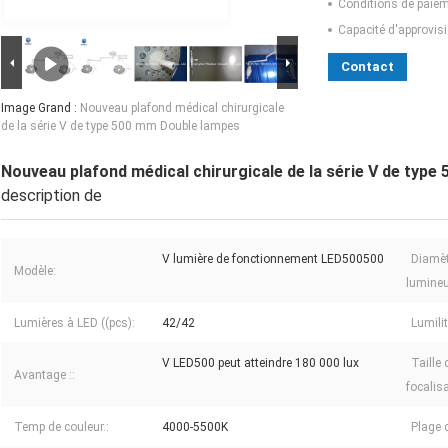
Conditions de paiem
Capacité d'approvis
Contact
Image Grand :
Nouveau plafond médical chirurgicale
de la série V de type 500 mm Double lampes
Nouveau plafond médical chirurgicale de la série V de typ
description de
V lumière de fonctionnement LED500500
Diamè
Modèle:
lumineu
Lumières à LED ((pcs):
42/42
Lumilit
V LED500 peut atteindre 180 000 lux
Taille
Avantage ::
focalisa
Temp de couleur.:
4000-5500K
Plage 