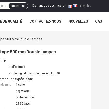
Demande de soumission
Recherche
|
French
 DE QUALITÉ
CONTACTEZ-NOUS
NOUVELLES
CAS
 Type 500 Mm Double Lampes
e type 500 mm Double lampes
uit:
Bedfordmed
V éclairage de fonctionnement LED500
ement et expédition:
nde min:
1 série
negotiable
Boîtier en bois
25-35days