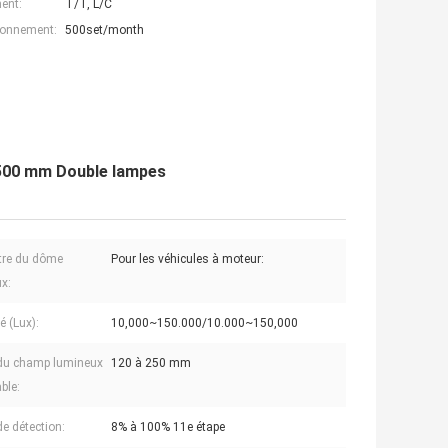
ent:
T/T, L/C
ionnement:
500set/month
e 500 mm Double lampes
tre du dôme
Pour les véhicules à moteur:
x:
é (Lux):
10,000~150.000/10.000~150,000
 du champ lumineux
120 à 250 mm
ble:
de détection:
8% à 100% 11e étape