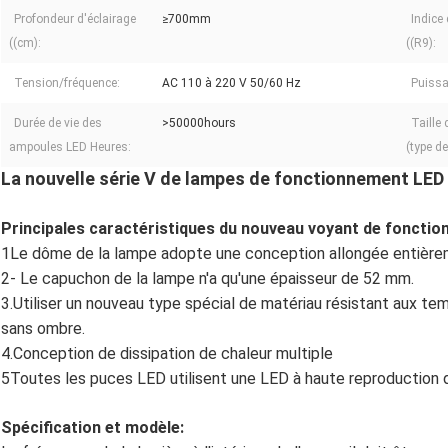
Profondeur d'éclairage
≥700mm
Indice
((cm):
((R9):
Tension/fréquence:
AC 110 à 220 V 50/60 Hz
Puissa
Durée de vie des
>50000hours
Taille 
ampoules LED Heures:
(type d
La nouvelle série V de lampes de fonctionnement LED
Principales caractéristiques du nouveau voyant de fonction
1Le dôme de la lampe adopte une conception allongée entière
2- Le capuchon de la lampe n'a qu'une épaisseur de 52 mm.
3.Utiliser un nouveau type spécial de matériau résistant aux 
sans ombre.
4.Conception de dissipation de chaleur multiple
5Toutes les puces LED utilisent une LED à haute reproduction 
Spécification et modèle: