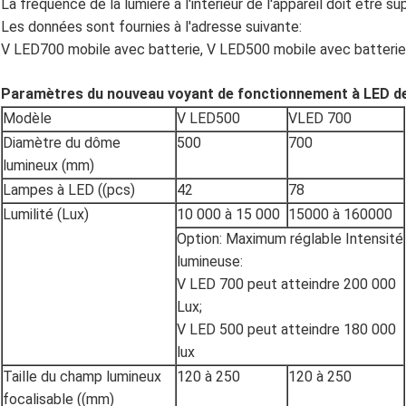
La fréquence de la lumière à l'intérieur de l'appareil doit être su
Les données sont fournies à l'adresse suivante:
V LED700 mobile avec batterie, V LED500 mobile avec batterie
Paramètres du nouveau voyant de fonctionnement à LED de 
Modèle
V LED500
VLED 700
Diamètre du dôme
500
700
lumineux (mm)
Lampes à LED ((pcs)
42
78
Lumilité (Lux)
10 000 à 15 000
15000 à 160000
Option: Maximum réglable Intensité
lumineuse:
V LED 700 peut atteindre 200 000
Lux;
V LED 500 peut atteindre 180 000
lux
Taille du champ lumineux
120 à 250
120 à 250
focalisable ((mm)