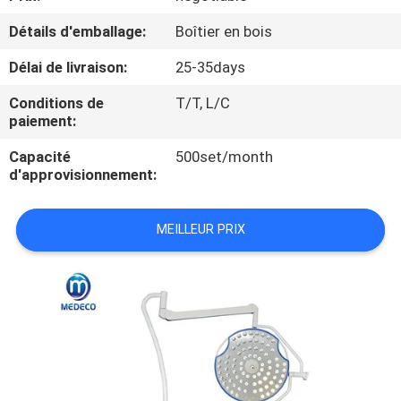
Détails d'emballage:
Boîtier en bois
CONTRÔLE
Délai de livraison:
25-35days
DE
QUALITÉ
Conditions de
T/T, L/C
paiement:
CONTACTEZ-
Capacité
500set/month
d'approvisionnement:
NOUS
MEILLEUR PRIX
NOUVELLES
CAS
PLAN
DU