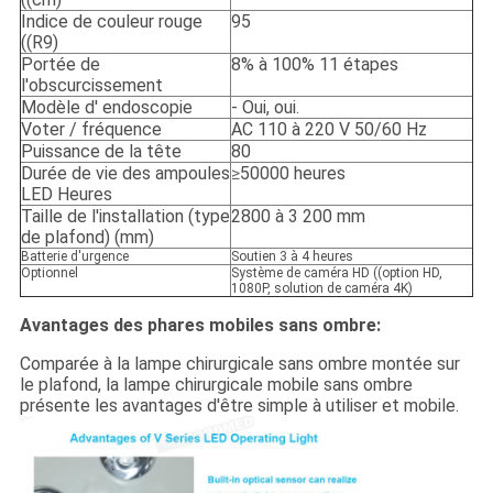
Indice de couleur rouge
95
((R9)
Portée de
8% à 100% 11 étapes
l'obscurcissement
Modèle d' endoscopie
- Oui, oui.
Voter / fréquence
AC 110 à 220 V 50/60 Hz
Puissance de la tête
80
Durée de vie des ampoules
≥
50000 heures
LED Heures
Taille de l'installation (type
2800 à 3 200 mm
de plafond) (mm)
Batterie d'urgence
Soutien 3 à 4 heures
Optionnel
Système de caméra HD ((option HD,
1080P, solution de caméra 4K)
Avantages des phares mobiles sans ombre:
Comparée à la lampe chirurgicale sans ombre montée sur
le plafond, la lampe chirurgicale mobile sans ombre
présente les avantages d'être simple à utiliser et mobile.