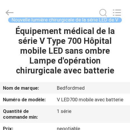
2026
Shanghai
Medeco
Industry
Co.,
Nouvelle lumière chirurgicale de la série LED de V
Ltd.
All
Rights
Équipement médical de la
MAISON
Reserved.
Developed
série V Type 700 Hôpital
by
ECER
PRODUITS
mobile LED sans ombre
Lampe d'opération
AU
chirurgicale avec batterie
SUJET
DE
Nom de marque:
Bedfordmed
NOUS
Numéro de modèle:
V LED700 mobile avec batterie
Quantité de
1 série
VISITE
commande min:
D'USINE
Prix:
negotiable