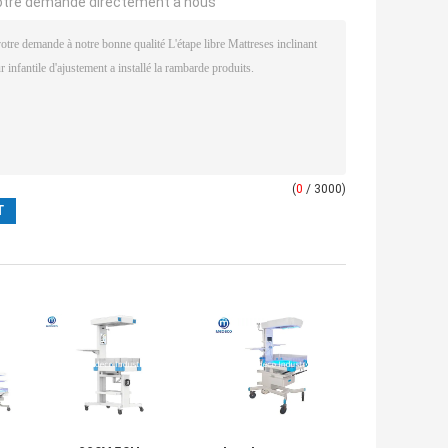
otre demande directement à nous
(
0
/ 3000)