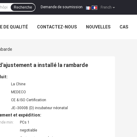
Demande de soumission
Recherche
|
French
 DE QUALITÉ
CONTACTEZ-NOUS
NOUVELLES
CAS
ambarde
e d'ajustement a installé la rambarde
uit:
La Chine
MEDECO
CE & ISO Certification
JE--3000B (D) incubateur néonatal
ement et expédition:
nde min:
PCs 1
negotiable