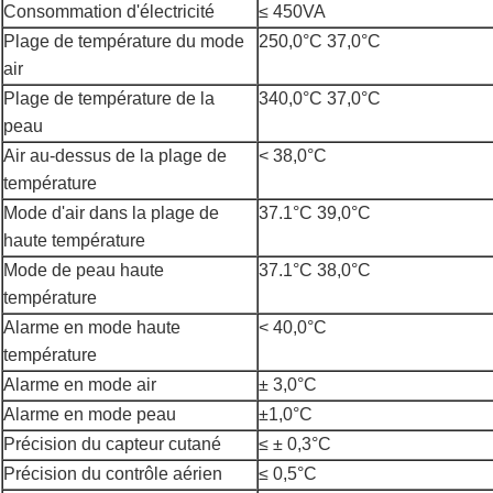
Consommation d'électricité
≤ 450VA
Plage de température du mode
250,0°C 37,0°C
air
Plage de température de la
340,0°C 37,0°C
peau
Air au-dessus de la plage de
< 38,0°C
température
Mode d'air dans la plage de
37.1°C 39,0°C
haute température
Mode de peau haute
37.1°C 38,0°C
température
Alarme en mode haute
< 40,0°C
température
Alarme en mode air
± 3,0°C
Alarme en mode peau
±1,0°C
Précision du capteur cutané
≤ ± 0,3°C
Précision du contrôle aérien
≤ 0,5°C