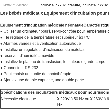
incubateur 220V infantile
incubateur 220V
Mettre en évidence:
,
Les bébés médicaux
Équipement d'incubation pour 
Équipement d'incubation médicale néonatale
Caractéristiq
● Utiliser un ordinateur pour
à servo-contrôle pour
Température de
● T
le réglage de la température est supérieur à
37°C
● Alarmes variées et à vérification automatique
● Installez un régulateur d'inclinaison du matelas
● réservoir d'humidité amovible
● Installez le plateau de transfusion, le plateau et
garde-corps
● Connecteur RS-232.
● Peut choisir une unité de photothérapie
● Ajoutez une double capuche, une double porte
Spécifications des incubateurs médicaux pour nourrisson
Nécessité électrique
¥ 220V à 50 Hz ou ¥ 230V à 
Hz