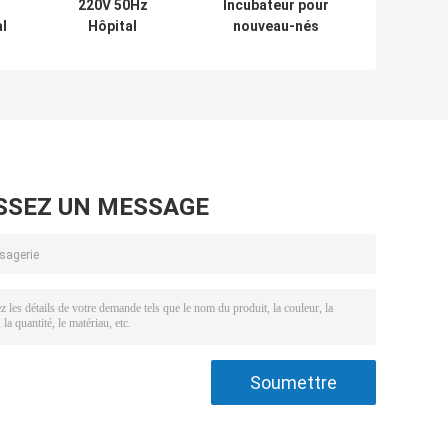
220V 50Hz
Incubateur pour
l
Hôpital
nouveau-nés
és
nourrisson
hospitaliers avec
radiant chauffant
connecteur
pour nouveau-né
RS232 4000A/B
3000A / B
SSEZ UN MESSAGE