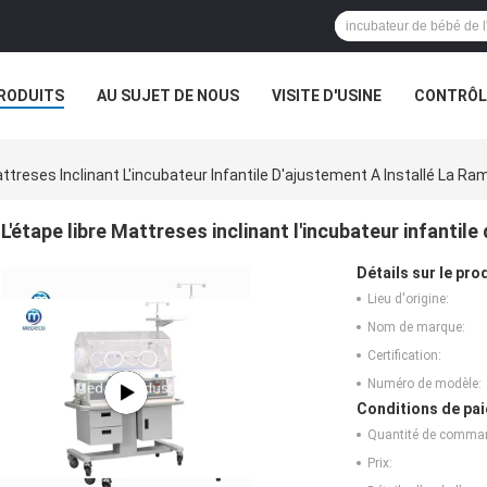
RODUITS
AU SUJET DE NOUS
VISITE D'USINE
CONTRÔLE
attreses Inclinant L'incubateur Infantile D'ajustement A Installé La R
L'étape libre Mattreses inclinant l'incubateur infantil
Détails sur le prod
Lieu d'origine:
Nom de marque:
Certification:
Numéro de modèle:
Conditions de pai
Quantité de comma
Prix: