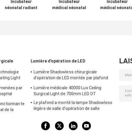
Incubateur
Incubateur
Incubateur
néonatal radiant
médical néonatal
médical néonata
pour nourrissons
radiant pour
pour nouveau-n
4000A/B
nourrissons
avec quatre
3000A/B
alarmes
d'autocontrôle
4000A/B
LAI
rgicale
Lumière d'opération de LED
echnologie
Lumière Shadowless chirurgicale
ting Light
d'opération de LED montée par plafond
0000 double
160000 lux
 menées par
Lumière médicale 40000 Lux Ceiling
ospital
Surgical Light de 700mm LED OT
Le plafond a monté la lampe Shadowless
onctionnante
légère de salle d'opération de salle
al de la
d'opération de 16000 lux LED