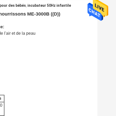
 pour des bébés
incubateur 50Hz infantile
,
nourrissons ME-3000B ((D))
ue:
 l'air et de la peau
s
60