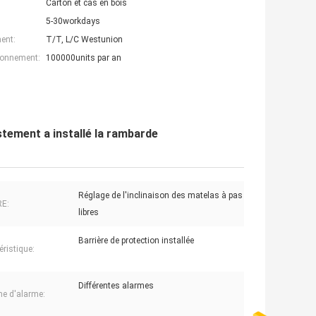
Carton et cas en bois
5-30workdays
ent:
T/T, L/C Westunion
ionnement:
100000units par an
ustement a installé la rambarde
Réglage de l'inclinaison des matelas à pas
E:
libres
Barrière de protection installée
éristique:
Différentes alarmes
e d'alarme: