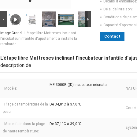
Détails d'emballage:
Délai de livraison:
Conditions de paiem
Capacité d'approvis
Image Grand :
L'étape libre Mattreses inclinant
Contact
l'incubateur infantile d'ajustement a installé la
rambarde
L'étape libre Mattreses inclinant l'incubateur infantile d'aj
description de
ME-3000B ((D) Incubateur néonatal
Modèle:
NATUR
Plage de température de la
De 34,0°C à 37,0°C
Caract
peau:
Mode d'air dans la plage
De 37,1°C à 39,0°C
systèm
de haute température: