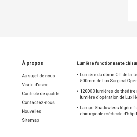
À propos
Lumière fonctionnante chiru
Lumière du dôme OT de la t
Au sujet de nous
500mm de Lux Surgical Opera
Visite d'usine
Union du matériel médical 4
120000 lumières de théâtre
Contrôle de qualité
lumière d'opération de Lux H
Contactez-nous
Surgical OT ISO13485
Lampe Shadowless légère f
Nouvelles
chirurgicale médicale d'hôpit
thérapie 650mm
Sitemap