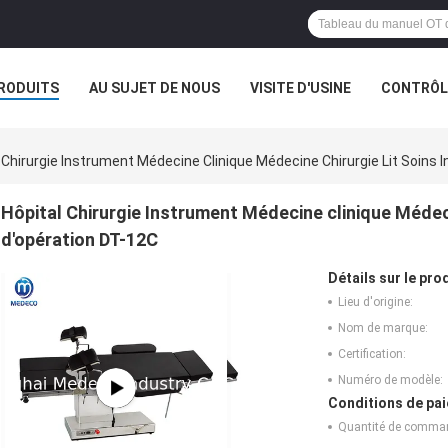
RODUITS
AU SUJET DE NOUS
VISITE D'USINE
CONTRÔLE
 Chirurgie Instrument Médecine Clinique Médecine Chirurgie Lit Soins 
Hôpital Chirurgie Instrument Médecine clinique Médeci
d'opération DT-12C
Détails sur le prod
Lieu d'origine:
Nom de marque:
Certification:
Numéro de modèle:
Conditions de pai
Quantité de comma