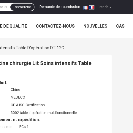
Demande de soumission
Recherche
|
French
 DE QUALITÉ
CONTACTEZ-NOUS
NOUVELLES
CAS
Intensifs Table D'opération DT-12C
ne chirurgie Lit Soins intensifs Table
uit:
Chine
MEDECO
CE & ISO Certification
3002 table d'opération multifonctionnelle
ement et expédition:
nde min:
PCs 1