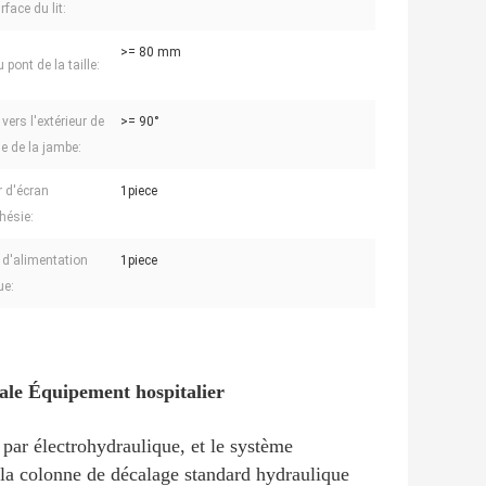
rface du lit:
>= 80 mm
 pont de la taille:
vers l'extérieur de
>= 90°
ue de la jambe:
r d'écran
1piece
hésie:
 d'alimentation
1piece
ue:
ale Équipement hospitalier
 par électrohydraulique, et le système
 la colonne de décalage standard hydraulique