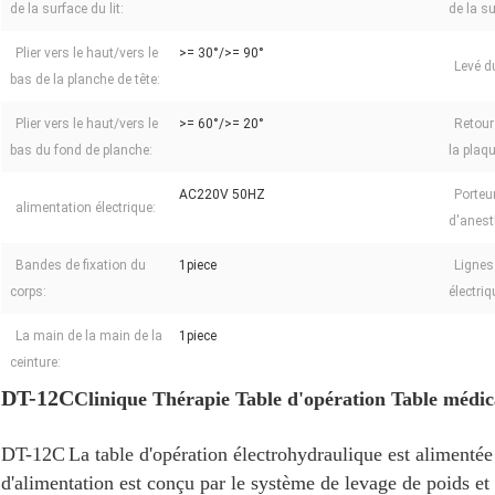
de la surface du lit:
de la su
Plier vers le haut/vers le
>= 30°/>= 90°
Levé du
bas de la planche de tête:
Plier vers le haut/vers le
>= 60°/>= 20°
Retour 
bas du fond de planche:
la plaq
AC220V 50HZ
Porteu
alimentation électrique:
d'anest
Bandes de fixation du
1piece
Lignes
corps:
électriq
La main de la main de la
1piece
ceinture:
DT-12C
Clinique Thérapie Table d'opération Table médic
DT-12C
La table d'opération électrohydraulique est alimentée
d'alimentation est conçu par le système de levage de poids et