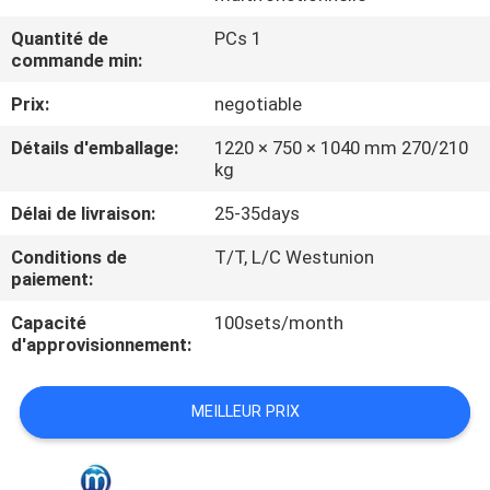
Quantité de
PCs 1
CONTRÔLE
commande min:
DE
Prix:
negotiable
QUALITÉ
Détails d'emballage:
1220 × 750 × 1040 mm 270/210
kg
CONTACTEZ-
Délai de livraison:
25-35days
NOUS
Conditions de
T/T, L/C Westunion
paiement:
NOUVELLES
Capacité
100sets/month
d'approvisionnement:
CAS
MEILLEUR PRIX
PLAN
DU