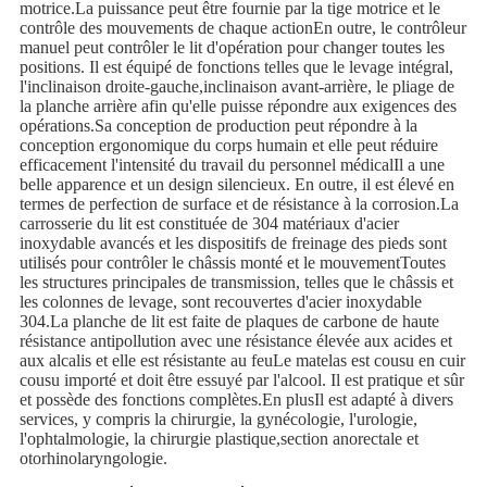
motrice.La puissance peut être fournie par la tige motrice et le
contrôle des mouvements de chaque actionEn outre, le contrôleur
manuel peut contrôler le lit d'opération pour changer toutes les
positions. Il est équipé de fonctions telles que le levage intégral,
l'inclinaison droite-gauche,inclinaison avant-arrière, le pliage de
la planche arrière afin qu'elle puisse répondre aux exigences des
opérations.Sa conception de production peut répondre à la
conception ergonomique du corps humain et elle peut réduire
efficacement l'intensité du travail du personnel médicalIl a une
belle apparence et un design silencieux. En outre, il est élevé en
termes de perfection de surface et de résistance à la corrosion.La
carrosserie du lit est constituée de 304 matériaux d'acier
inoxydable avancés et les dispositifs de freinage des pieds sont
utilisés pour contrôler le châssis monté et le mouvementToutes
les structures principales de transmission, telles que le châssis et
les colonnes de levage, sont recouvertes d'acier inoxydable
304.La planche de lit est faite de plaques de carbone de haute
résistance antipollution avec une résistance élevée aux acides et
aux alcalis et elle est résistante au feuLe matelas est cousu en cuir
cousu importé et doit être essuyé par l'alcool. Il est pratique et sûr
et possède des fonctions complètes.En plusIl est adapté à divers
services, y compris la chirurgie, la gynécologie, l'urologie,
l'ophtalmologie, la chirurgie plastique,section anorectale et
otorhinolaryngologie.