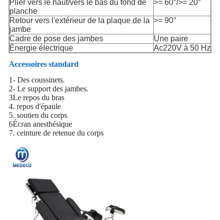
Plier vers le haut/vers le bas du fond de
>= 60°/>= 20°
planche
Retour vers l'extérieur de la plaque de la
>= 90°
jambe
Cadre de pose des jambes
Une paire
Énergie électrique
Ac220V à 50 Hz
Accessoires standard
1- Des coussinets.
2- Le support des jambes.
3Le repos du bras
4. repos d'épaule
5. soutien du corps
6Écran anesthésique
7. ceinture de retenue du corps