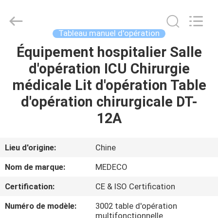
Medeco
Industry
Co.,
Ltd.
All
Tableau manuel d'opération
Rights
Reserved.
Équipement hospitalier Salle
MAISON
Developed
by
ECER
d'opération ICU Chirurgie
PRODUITS
médicale Lit d'opération Table
d'opération chirurgicale DT-
AU
12A
SUJET
DE
Lieu d'origine:
Chine
NOUS
Nom de marque:
MEDECO
Certification:
CE & ISO Certification
VISITE
Numéro de modèle:
3002 table d'opération
D'USINE
multifonctionnelle