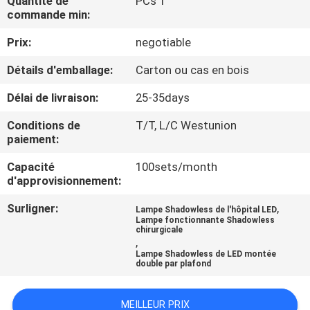
Quantité de
PCs 1
commande min:
CONTRÔLE
Prix:
negotiable
DE
Détails d'emballage:
Carton ou cas en bois
QUALITÉ
Délai de livraison:
25-35days
CONTACTEZ-
Conditions de
T/T, L/C Westunion
paiement:
NOUS
Capacité
100sets/month
d'approvisionnement:
NOUVELLES
Surligner:
,
Lampe Shadowless de l'hôpital LED
Lampe fonctionnante Shadowless
chirurgicale
CAS
,
Lampe Shadowless de LED montée
double par plafond
PLAN
DU
MEILLEUR PRIX