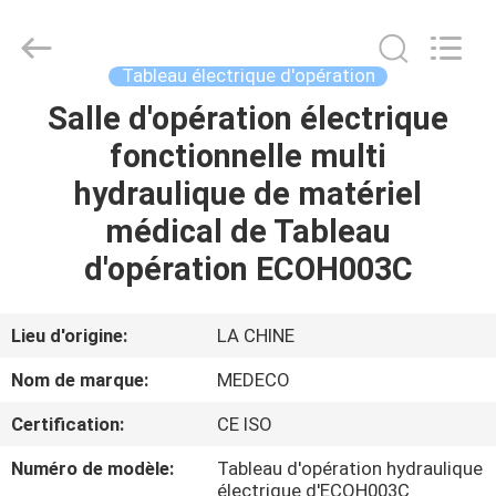
Medeco
Industry
Co.,
Ltd.
All
Tableau électrique d'opération
Rights
Reserved.
Developed
Salle d'opération électrique
MAISON
by
ECER
fonctionnelle multi
PRODUITS
hydraulique de matériel
médical de Tableau
AU
d'opération ECOH003C
SUJET
DE
Lieu d'origine:
LA CHINE
NOUS
Nom de marque:
MEDECO
Certification:
CE ISO
VISITE
Numéro de modèle:
Tableau d'opération hydraulique
D'USINE
électrique d'ECOH003C