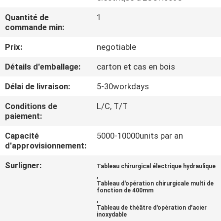
Quantité de
1
CONTRÔLE
commande min:
DE
Prix:
negotiable
QUALITÉ
Détails d'emballage:
carton et cas en bois
CONTACTEZ-
Délai de livraison:
5-30workdays
NOUS
Conditions de
L/C, T/T
paiement:
NOUVELLES
Capacité
5000-10000units par an
d'approvisionnement:
Surligner:
CAS
Tableau chirurgical électrique hydraulique
,
Tableau d'opération chirurgicale multi de
fonction de 400mm
PLAN
,
Tableau de théâtre d'opération d'acier
DU
inoxydable