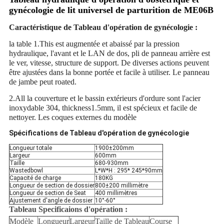
gynécologie de lit universel de parturition de ME06B
Caractéristique de Tableau d'opération de gynécologie :
la table 1.This est augmentée et abaissé par la pression
hydraulique, l'avant et le LAN de dos, pli de panneau arrière est
le ver, vitesse, structure de support. De diverses actions peuvent
être ajustées dans la bonne portée et facile à utiliser. Le panneau
de jambe peut roated.
2.All la couverture et le bassin extérieurs d'ordure sont l'acier
inoxydable 304, thickness1.5mm, il est spécieux et facile de
nettoyer. Les coques externes du modèle
Spécifications de Tableau d'opération de gynécologie
Longueur totale
1900±200mm
Largeur
600mm
Taille
680-930mm
Wastedbowl
L*W*H : 295* 245*90mm
Capacité de charge
180KG
Longueur de section de dossier
800±200 millimètre
Longueur de section de Seat
400 millimètres
Ajustement d'angle de dossier
10°-60°
Tableau Specificaions d'opération :
Modèle
Longueur
Largeur
Taille de Tableau
Course