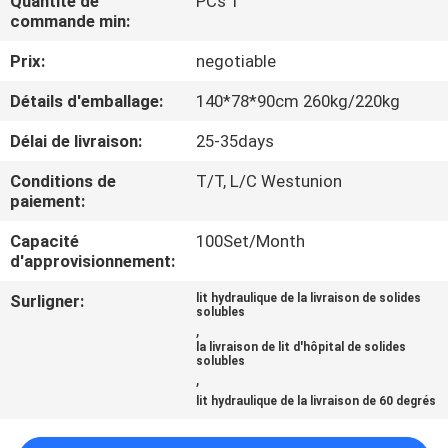
Quantité de
PCs 1
commande min:
CONTRÔLE
Prix:
negotiable
DE
Détails d'emballage:
140*78*90cm 260kg/220kg
QUALITÉ
Délai de livraison:
25-35days
CONTACTEZ-
Conditions de
T/T, L/C Westunion
paiement:
NOUS
Capacité
100Set/Month
d'approvisionnement:
NOUVELLES
Surligner:
lit hydraulique de la livraison de solides
solubles
,
CAS
la livraison de lit d'hôpital de solides
solubles
,
PLAN
lit hydraulique de la livraison de 60 degrés
DU