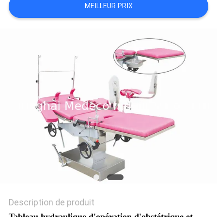
MEILLEUR PRIX
SITE
PRIVACY
POLICY
Description de produit
Tableau hydraulique d'opération d'obstétrique et