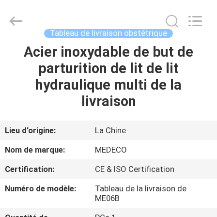
Medeco
Industry
Co.,
Ltd.
All
Tableau de livraison obstétrique
Rights
Reserved.
Acier inoxydable de but de
MAISON
Developed
by
ECER
parturition de lit de lit
PRODUITS
hydraulique multi de la
livraison
AU
SUJET
Lieu d'origine:
La Chine
DE
Nom de marque:
MEDECO
NOUS
Certification:
CE & ISO Certification
Numéro de modèle:
Tableau de la livraison de
VISITE
ME06B
D'USINE