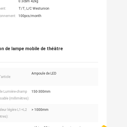
0.3cbm 42kg
ent:
T/T, L/C Westunion
ionnement:
100pcs/month
on de lampe mobile de théâtre
Ampoule de LED
article:
 de Lumière-champ
150-300mm
sable (millimètres):
deur légère L1+L2
> 1000mm
tres):