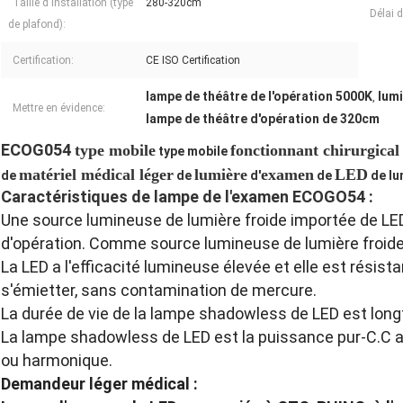
Taille d'installation (type
280-320cm
Délai d
de plafond):
Certification:
CE ISO Certification
lampe de théâtre de l'opération 5000K
lum
,
Mettre en évidence:
lampe de théâtre d'opération de 320cm
ECOG054
type mobile
fonctionnant chirurgical
type mobile
matériel médical léger
lumière
examen
LED
de
de
d'
de
de lu
Caractéristiques de lampe de l'examen ECOGO54 :
Une source lumineuse de lumière froide importée de L
d'opération. Comme source lumineuse de lumière froide 
La LED a l'efficacité lumineuse élevée et elle est résist
s'émietter, sans contamination de mercure.
La durée de vie de la lampe shadowless de LED est long
La lampe shadowless de LED est la puissance pur-C.C 
ou harmonique.
Demandeur léger médical :