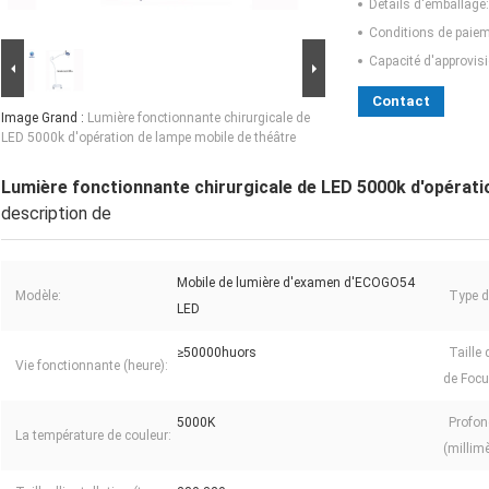
Détails d'emballage:
Conditions de paiem
Capacité d'approvis
Contact
Image Grand :
Lumière fonctionnante chirurgicale de
LED 5000k d'opération de lampe mobile de théâtre
Lumière fonctionnante chirurgicale de LED 5000k d'opérati
description de
Mobile de lumière d'examen d'ECOGO54
Modèle:
Type d'
LED
≥50000huors
Taille
Vie fonctionnante (heure):
de Focu
5000K
Profon
La température de couleur:
(millimè