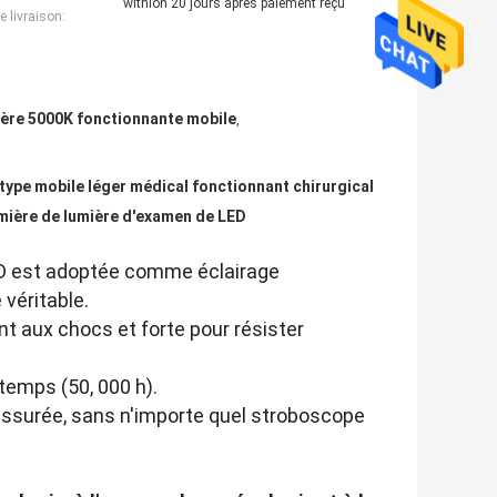
withion 20 jours après paiement reçu
e livraison:
ière 5000K fonctionnante mobile
,
type mobile léger médical fonctionnant chirurgical
mière de lumière d'examen de LED
ED est adoptée comme éclairage
véritable.
ant aux chocs et forte pour résister
temps (50, 000 h).
assurée, sans n'importe quel stroboscope