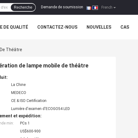
Demande de soumission
Recherche
|
French
 DE QUALITÉ
CONTACTEZ-NOUS
NOUVELLES
CAS
 De Théâtre
ération de lampe mobile de théâtre
uit:
La Chine
MEDECO
CE & ISO Certification
Lumière d'examen d'ECOGO54 LED
ement et expédition:
nde min:
PCs 1
US$600-900