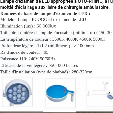
Lampe d'examen de LED appropriée à OTO-RHINO, à l'ur
moitié d'éclairage auxiliaire de chirurgie ambulatoire.
Données de base de lampe d'examen de LED :
Modèle : Lampe ECOGO54 d'examen de LED
Illumination (lux) : 6
0,000lux
Taille de Lumière-champ de Focusable (millimètre) : 150-3
La température de couleur :
3500K 4000K 4500K 5000K
Profondeur légère L1+L2 (millimètre) :
> 1000mm
Ra d'index de couleur : 95
Puissance
110~240V 50/60Hz
Efficace de la vie légère :
>50, 000 heures
Taille d'installation (type de plafond) :
280-320cm