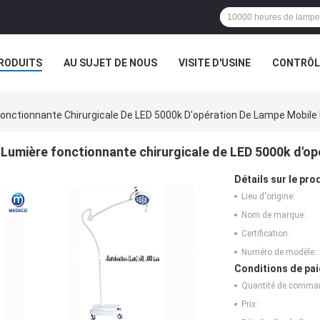
RODUITS
AU SUJET DE NOUS
VISITE D'USINE
CONTRÔLE
onctionnante Chirurgicale De LED 5000k D'opération De Lampe Mobile
Lumière fonctionnante chirurgicale de LED 5000k d'op
Détails sur le prod
Lieu d'origine:
Nom de marque:
Certification:
Numéro de modèle:
Conditions de pai
Quantité de comma
Prix: